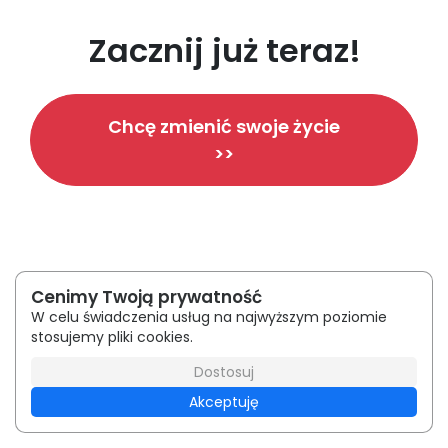
Zacznij już teraz!
Chcę zmienić swoje życie
>>
Regulamin
|
Polityka Prywatności
| Utworzono w
Cenimy Twoją prywatność
WebToLearn
W celu świadczenia usług na najwyższym poziomie
stosujemy pliki cookies.
Dostosuj
Akceptuję